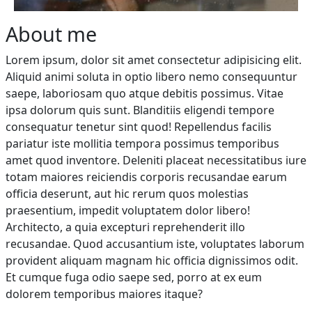
About me
Lorem ipsum, dolor sit amet consectetur adipisicing elit.
Aliquid animi soluta in optio libero nemo consequuntur
saepe, laboriosam quo atque debitis possimus. Vitae
ipsa dolorum quis sunt. Blanditiis eligendi tempore
consequatur tenetur sint quod! Repellendus facilis
pariatur iste mollitia tempora possimus temporibus
amet quod inventore. Deleniti placeat necessitatibus iure
totam maiores reiciendis corporis recusandae earum
officia deserunt, aut hic rerum quos molestias
praesentium, impedit voluptatem dolor libero!
Architecto, a quia excepturi reprehenderit illo
recusandae. Quod accusantium iste, voluptates laborum
provident aliquam magnam hic officia dignissimos odit.
Et cumque fuga odio saepe sed, porro at ex eum
dolorem temporibus maiores itaque?