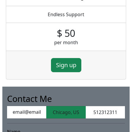
Endless Support
$ 50
per month
Sign up
Contact Me
email@email
Chicago, US
512312311
Name